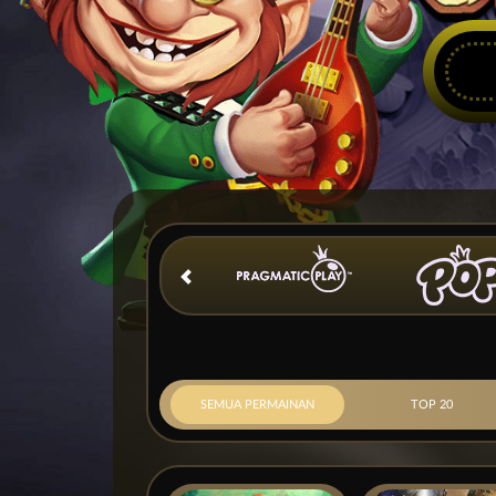
SEMUA PERMAINAN
TOP 20