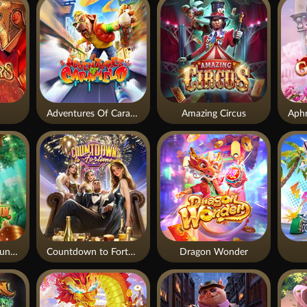
Adventures Of Caramelo
Amazing Circus
Chasing Leprechaun Coins
Countdown to Fortune
Dragon Wonder