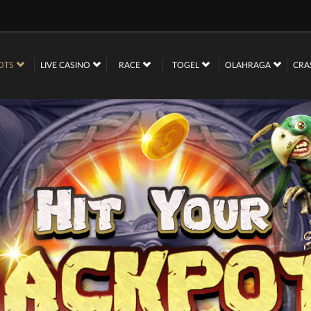
OTS
LIVE CASINO
RACE
TOGEL
OLAHRAGA
CRA