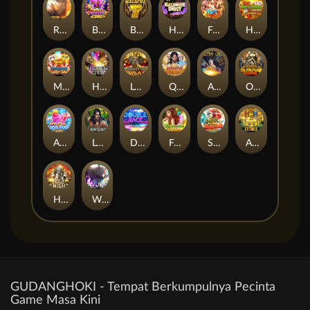
Rhino King
Bonanza Coins
Big Sevens Jackpot
Halloween Ghost
Fury Fighters
Hit Mahjong Wins
Mahjong Super Wins
Hidden City
Legacy of Midas
Quests of Olympus
Astro Luck
Olympus Legend
Amazing Soda Rush
Legend of Tarzan
Double Race
Fantastic Faries
Santa in the Summer
Ancient Stones
Holy Knight
Wolf Begins
GUDANGHOKI - Tempat Berkumpulnya Pecinta
Game Masa Kini