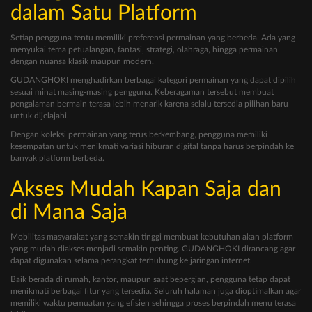
dalam Satu Platform
Setiap pengguna tentu memiliki preferensi permainan yang berbeda. Ada yang
menyukai tema petualangan, fantasi, strategi, olahraga, hingga permainan
dengan nuansa klasik maupun modern.
GUDANGHOKI menghadirkan berbagai kategori permainan yang dapat dipilih
sesuai minat masing-masing pengguna. Keberagaman tersebut membuat
pengalaman bermain terasa lebih menarik karena selalu tersedia pilihan baru
untuk dijelajahi.
Dengan koleksi permainan yang terus berkembang, pengguna memiliki
kesempatan untuk menikmati variasi hiburan digital tanpa harus berpindah ke
banyak platform berbeda.
Akses Mudah Kapan Saja dan
di Mana Saja
Mobilitas masyarakat yang semakin tinggi membuat kebutuhan akan platform
yang mudah diakses menjadi semakin penting. GUDANGHOKI dirancang agar
dapat digunakan selama perangkat terhubung ke jaringan internet.
Baik berada di rumah, kantor, maupun saat bepergian, pengguna tetap dapat
menikmati berbagai fitur yang tersedia. Seluruh halaman juga dioptimalkan agar
memiliki waktu pemuatan yang efisien sehingga proses berpindah menu terasa