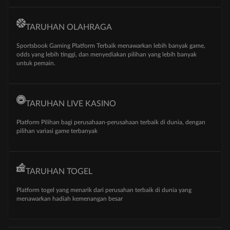
TARUHAN OLAHRAGA
Sportsbook Gaming Platform Terbaik menawarkan lebih banyak game,
odds yang lebih tinggi, dan menyediakan pilihan yang lebih banyak
untuk pemain.
TARUHAN LIVE KASINO
Platform Pilihan bagi perusahaan-perusahaan terbaik di dunia, dengan
pilihan variasi game terbanyak
TARUHAN TOGEL
Platform togel yang menarik dari perusahan terbaik di dunia yang
menawarkan hadiah kemenangan besar