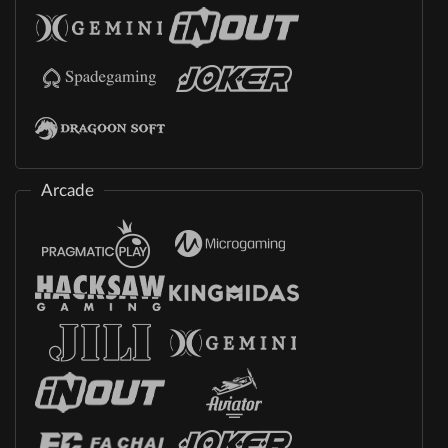
Arcade