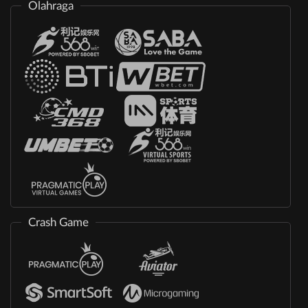
Olahraga
Crash Game