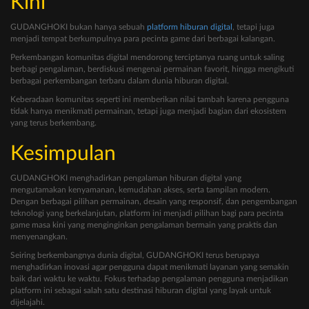
Kini
GUDANGHOKI bukan hanya sebuah
platform hiburan digital
, tetapi juga
menjadi tempat berkumpulnya para pecinta game dari berbagai kalangan.
Perkembangan komunitas digital mendorong terciptanya ruang untuk saling
berbagi pengalaman, berdiskusi mengenai permainan favorit, hingga mengikuti
berbagai perkembangan terbaru dalam dunia hiburan digital.
Keberadaan komunitas seperti ini memberikan nilai tambah karena pengguna
tidak hanya menikmati permainan, tetapi juga menjadi bagian dari ekosistem
yang terus berkembang.
Kesimpulan
GUDANGHOKI menghadirkan pengalaman hiburan digital yang
mengutamakan kenyamanan, kemudahan akses, serta tampilan modern.
Dengan berbagai pilihan permainan, desain yang responsif, dan pengembangan
teknologi yang berkelanjutan, platform ini menjadi pilihan bagi para pecinta
game masa kini yang menginginkan pengalaman bermain yang praktis dan
menyenangkan.
Seiring berkembangnya dunia digital, GUDANGHOKI terus berupaya
menghadirkan inovasi agar pengguna dapat menikmati layanan yang semakin
baik dari waktu ke waktu. Fokus terhadap pengalaman pengguna menjadikan
platform ini sebagai salah satu destinasi hiburan digital yang layak untuk
dijelajahi.