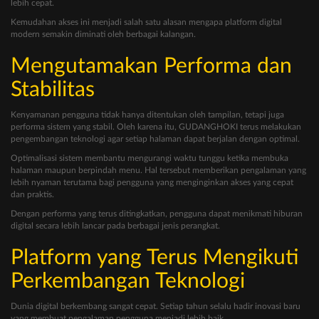
lebih cepat.
Kemudahan akses ini menjadi salah satu alasan mengapa platform digital
modern semakin diminati oleh berbagai kalangan.
Mengutamakan Performa dan
Stabilitas
Kenyamanan pengguna tidak hanya ditentukan oleh tampilan, tetapi juga
performa sistem yang stabil. Oleh karena itu, GUDANGHOKI terus melakukan
pengembangan teknologi agar setiap halaman dapat berjalan dengan optimal.
Optimalisasi sistem membantu mengurangi waktu tunggu ketika membuka
halaman maupun berpindah menu. Hal tersebut memberikan pengalaman yang
lebih nyaman terutama bagi pengguna yang menginginkan akses yang cepat
dan praktis.
Dengan performa yang terus ditingkatkan, pengguna dapat menikmati hiburan
digital secara lebih lancar pada berbagai jenis perangkat.
Platform yang Terus Mengikuti
Perkembangan Teknologi
Dunia digital berkembang sangat cepat. Setiap tahun selalu hadir inovasi baru
yang membuat pengalaman pengguna menjadi lebih baik.