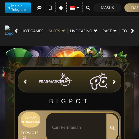
Main di
MASUK
DAF
Telegram
IDR
12,744,136,
HOT GAMES
SLOTS
LIVE CASINO
RACE
TOGEL
BIGPOT
SEMUA
PERMAINAN
TOP
SLOTS
20