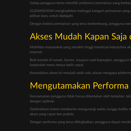
Setiap pengguna tentu memiliki preferensi permainan yang berbed
GUDANGHOKI menghadirkan berbagai kategori permainan yang dapa
pilihan baru untuk dijelajahi.
Dengan koleksi permainan yang terus berkembang, pengguna memil
Akses Mudah Kapan Saja 
Mobilitas masyarakat yang semakin tinggi membuat kebutuhan a
internet.
Baik berada di rumah, kantor, maupun saat bepergian, pengguna t
berpindah menu terasa lebih cepat.
Kemudahan akses ini menjadi salah satu alasan mengapa platform 
Mengutamakan Performa d
Kenyamanan pengguna tidak hanya ditentukan oleh tampilan, teta
dengan optimal.
Optimalisasi sistem membantu mengurangi waktu tunggu ketika
akses yang cepat dan praktis.
Dengan performa yang terus ditingkatkan, pengguna dapat menikmat