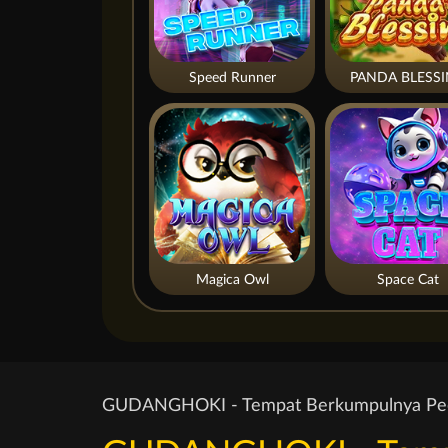
Speed Runner
PANDA BLESS
Magica Owl
Space Cat
GUDANGHOKI - Tempat Berkumpulnya Pec