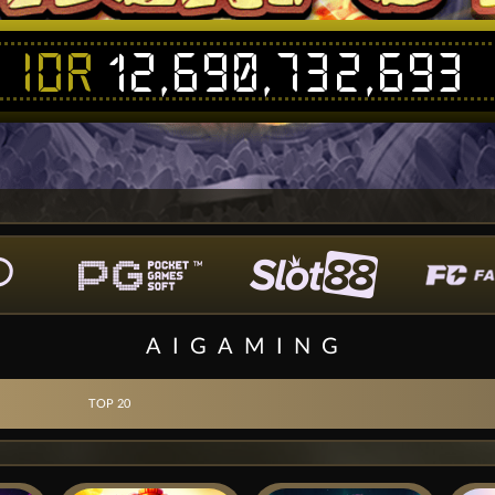
IDR
12,690,732,693
AIGAMING
TOP 20