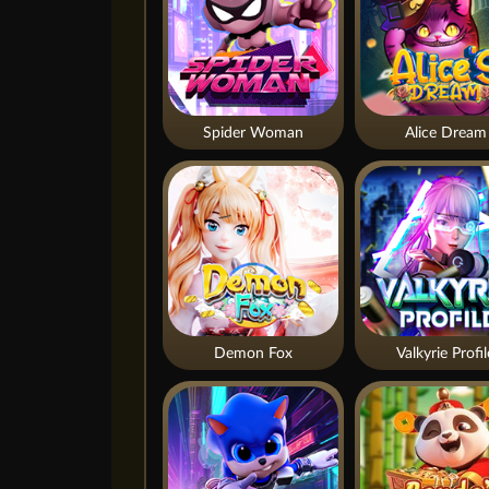
Spider Woman
Alice Dream
Demon Fox
Valkyrie Profil