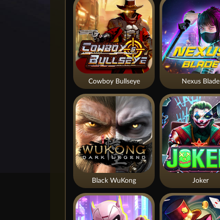
Cowboy Bullseye
Nexus Blade
Black WuKong
Joker