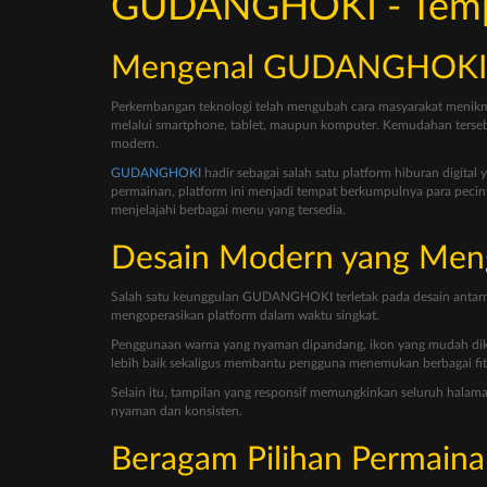
GUDANGHOKI - Tempa
Mengenal GUDANGHOKI Se
Perkembangan teknologi telah mengubah cara masyarakat menikmati
melalui smartphone, tablet, maupun komputer. Kemudahan terse
modern.
GUDANGHOKI
hadir sebagai salah satu platform hiburan digit
permainan, platform ini menjadi tempat berkumpulnya para pecin
menjelajahi berbagai menu yang tersedia.
Desain Modern yang Men
Salah satu keunggulan GUDANGHOKI terletak pada desain antarmu
mengoperasikan platform dalam waktu singkat.
Penggunaan warna yang nyaman dipandang, ikon yang mudah diken
lebih baik sekaligus membantu pengguna menemukan berbagai fitu
Selain itu, tampilan yang responsif memungkinkan seluruh hala
nyaman dan konsisten.
Beragam Pilihan Permaina