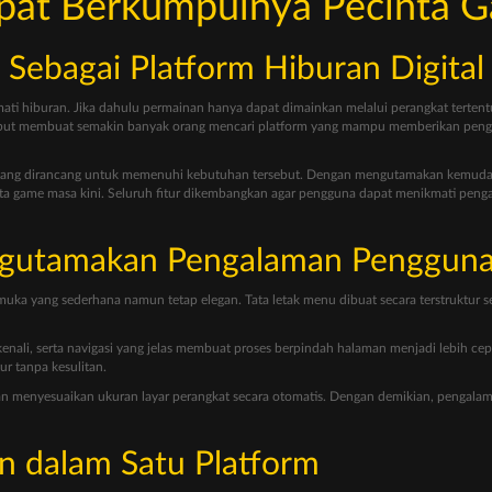
t Berkumpulnya Pecinta G
bagai Platform Hiburan Digita
 hiburan. Jika dahulu permainan hanya dapat dimainkan melalui perangkat tertentu, k
but membuat semakin banyak orang mencari platform yang mampu memberikan pengal
al yang dirancang untuk memenuhi kebutuhan tersebut. Dengan mengutamakan kemudahan
ta game masa kini. Seluruh fitur dikembangkan agar pengguna dapat menikmati peng
gutamakan Pengalaman Penggun
ka yang sederhana namun tetap elegan. Tata letak menu dibuat secara terstruktur 
ali, serta navigasi yang jelas membuat proses berpindah halaman menjadi lebih c
r tanpa kesulitan.
man menyesuaikan ukuran layar perangkat secara otomatis. Dengan demikian, penga
n dalam Satu Platform