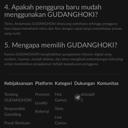
4. Apakah pengguna baru mudah
menggunakan GUDANGHOKI?
Tentu. Antarmuka GUDANGHOKI dirancang sederhana sehingga pengguna
baru dapat memahami menu dan fitur dengan cepat tanpa memerlukan proses
yang rumit.
5. Mengapa memilih GUDANGHOKI?
Karena GUDANGHOKI menghadirkan pengalaman hiburan digital yang
modern, nyaman, mudah diakses, dan terus mengikuti perkembangan teknologi
untuk memberikan pengalaman terbaik kepada para pengguna.
Kebijaksanaan
Platform
Kategori
Dukungan
Komunitas
Tentang
Promosi
Hot
shiivaa0
GUDANGHOKI
Games
2
Loyalty
Responsible
Slots
Referral
Gambling
Live
Pusat Bantuan
Casino