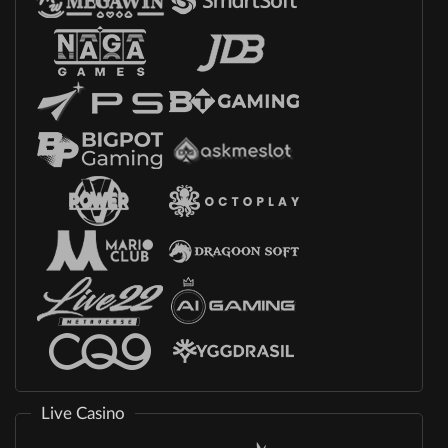
Live Casino