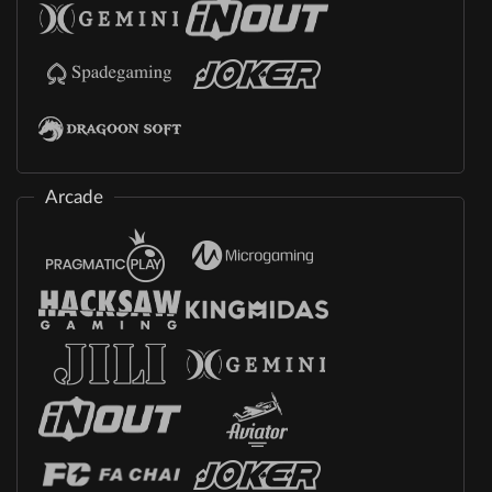
Arcade