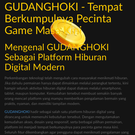
GUDANGHOKI - Tempat
Berkumpulnya Pecinta
Game Masa Kini
Mengenal GUDANGHOKI
Sebagai Platform Hiburan
Digital Modern
Perkembangan teknologi telah mengubah cara masyarakat menikmati hiburan.
Jika dahulu permainan hanya dapat dimainkan melalui perangkat tertentu, kini
hampir seluruh aktivitas hiburan digital dapat diakses melalui smartphone,
tablet, maupun komputer. Kemudahan tersebut membuat semakin banyak
orang mencari platform yang mampu memberikan pengalaman bermain yang
praktis, nyaman, dan memiliki tampilan modern.
GUDANGHOKI
hadir sebagai salah satu platform hiburan digital yang
dirancang untuk memenuhi kebutuhan tersebut. Dengan mengutamakan
kemudahan akses, desain yang responsif, serta berbagai pilihan permainan,
platform ini menjadi tempat berkumpulnya para pecinta game masa kini.
Seluruh fitur dikembangkan agar pengguna dapat menikmati pengalaman yang