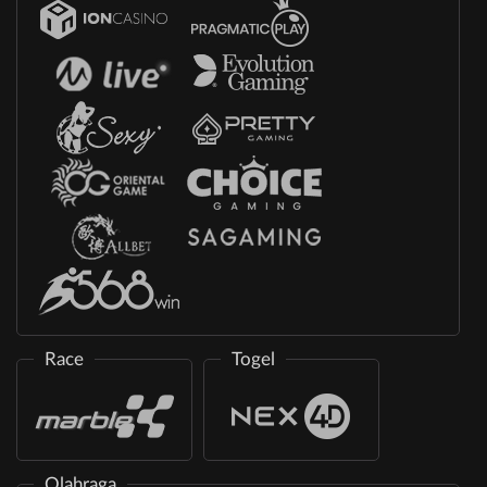
Race
Togel
Olahraga