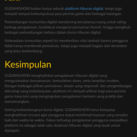
GUDANGHOKI bukan hanya sebuah
platform hiburan digital
, tetapi juga
menjadi tempat berkumpulnya para pecinta game dari berbagai kalangan.
Perkembangan komunitas digital mendorong terciptanya ruang untuk saling
berbagi pengalaman, berdiskusi mengenai permainan favorit, hingga mengikuti
berbagai perkembangan terbaru dalam dunia hiburan digital.
Keberadaan komunitas seperti ini memberikan nilai tambah karena pengguna
tidak hanya menikmati permainan, tetapi juga menjadi bagian dari ekosistem
yang terus berkembang.
Kesimpulan
GUDANGHOKI menghadirkan pengalaman hiburan digital yang
mengutamakan kenyamanan, kemudahan akses, serta tampilan modern.
Dengan berbagai pilihan permainan, desain yang responsif, dan pengembangan
teknologi yang berkelanjutan, platform ini menjadi pilihan bagi para pecinta
game masa kini yang menginginkan pengalaman bermain yang praktis dan
menyenangkan.
Seiring berkembangnya dunia digital, GUDANGHOKI terus berupaya
menghadirkan inovasi agar pengguna dapat menikmati layanan yang semakin
baik dari waktu ke waktu. Fokus terhadap pengalaman pengguna menjadikan
platform ini sebagai salah satu destinasi hiburan digital yang layak untuk
dijelajahi.