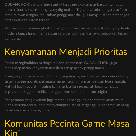
GUDANGHOKI berkomitmen untuk terus melakukan pembaruan terhadap
desain, fitur, serta teknologi yang digunakan. Tujuannya adalah agar platform
tetap relevan dengan kebutuhan pengguna sekaligus mengikuti perkembangan
perangkat dan sistem terbaru.
Pendekatan ini memungkinkan pengguna memperoleh pengalaman yang lebih
modern tanpa harus mempelajari cara penggunaan dari awal setiap kali terjadi
pembaruan.
Kenyamanan Menjadi Prioritas
Selain menghadirkan berbagai pilihan permainan, GUDANGHOKI juga
mengedepankan kenyamanan dalam setiap aspek penggunaan.
Navigasi yang sederhana, tampilan yang ringan, serta penyusunan menu yang
sistematis membantu pengguna menemukan informasi dengan lebih mudah.
Hal-hal kecil seperti ini sering kali memberikan pengaruh besar terhadap
kepuasan pengguna ketika menggunakan sebuah platform digital.
Pengalaman yang nyaman juga membuat pengguna dapat menikmati waktu
luang mereka secara lebih menyenangkan tanpa terganggu oleh tampilan yang
rumit atau proses yang berbelit.
Komunitas Pecinta Game Masa
Kini