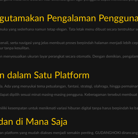
gutamakan Pengalaman Penggun
ka yang sederhana namun tetap elegan. Tata letak menu dibuat secara terstruktur 
ali, serta navigasi yang jelas membuat proses berpindah halaman menjadi lebih c
r tanpa kesulitan.
man menyesuaikan ukuran layar perangkat secara otomatis. Dengan demikian, penga
n dalam Satu Platform
a. Ada yang menyukai tema petualangan, fantasi, strategi, olahraga, hingga permai
t dipilih sesuai minat masing-masing pengguna. Keberagaman tersebut membuat pen
iki kesempatan untuk menikmati variasi hiburan digital tanpa harus berpindah ke b
dan di Mana Saja
kan platform yang mudah diakses menjadi semakin penting. GUDANGHOKI dirancang a