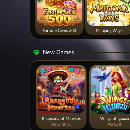
Fortune Gems 500
Mahjong Ways
New Games
Rhapsody of Muertos
Wings of Iguazu
AdvantPlay
PG Soft