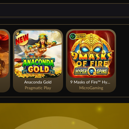
Anaconda Gold
9 Masks of Fire™ HyperSpins™
Pragmatic Play
MicroGaming