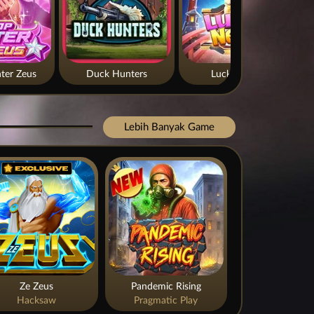
ter Zeus
Duck Hunters
Lucky Neko
Lebih Banyak Game
Ze Zeus
Pandemic Rising
Hacksaw
Pragmatic Play