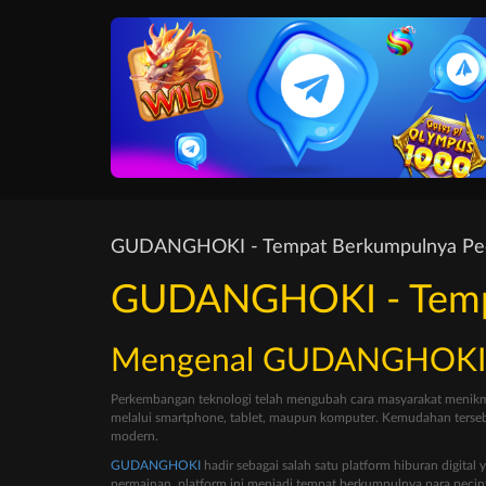
GUDANGHOKI - Tempat Berkumpulnya Pec
GUDANGHOKI - Tempa
Mengenal GUDANGHOKI Se
Perkembangan teknologi telah mengubah cara masyarakat menikmati
melalui smartphone, tablet, maupun komputer. Kemudahan terse
modern.
GUDANGHOKI
hadir sebagai salah satu platform hiburan digit
permainan, platform ini menjadi tempat berkumpulnya para pecin